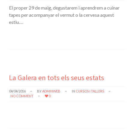
El proper 29 de maig, degustarem i aprendrem a cuinar
tapes per acompanyar el vermut o la cervesa aquest
estiu.…
La Galera en tots els seus estats
04/04/2016
BY
ADMINWEB
IN
CURSOS I TALLERS
NO COMMENT
0