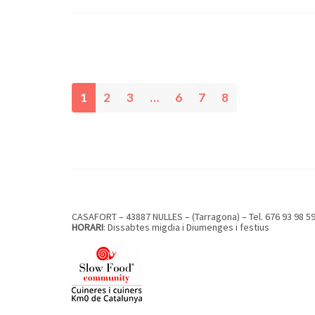
1
2
3
…
6
7
8
(
c
u
r
r
e
CASAFORT – 43887 NULLES – (Tarragona) – Tel. 676 93 98 5
n
HORARI
: Dissabtes migdia i Diumenges i festius
t
)