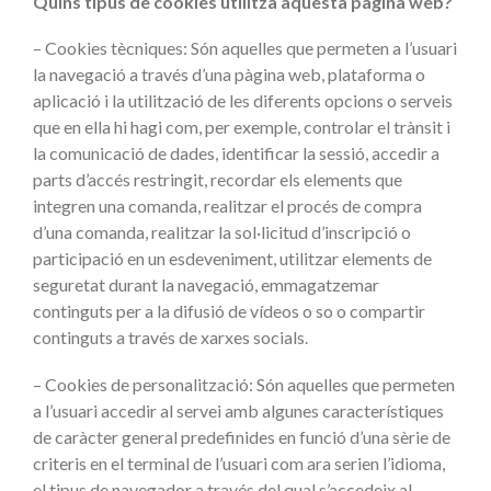
Quins tipus de cookies utilitza aquesta pàgina web?
– Cookies tècniques: Són aquelles que permeten a l’usuari
la navegació a través d’una pàgina web, plataforma o
aplicació i la utilització de les diferents opcions o serveis
que en ella hi hagi com, per exemple, controlar el trànsit i
la comunicació de dades, identificar la sessió, accedir a
parts d’accés restringit, recordar els elements que
integren una comanda, realitzar el procés de compra
d’una comanda, realitzar la sol·licitud d’inscripció o
participació en un esdeveniment, utilitzar elements de
seguretat durant la navegació, emmagatzemar
continguts per a la difusió de vídeos o so o compartir
continguts a través de xarxes socials.
– Cookies de personalització: Són aquelles que permeten
a l’usuari accedir al servei amb algunes característiques
de caràcter general predefinides en funció d’una sèrie de
criteris en el terminal de l’usuari com ara serien l’idioma,
el tipus de navegador a través del qual s’accedeix al