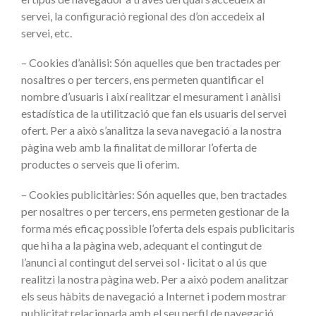
servei, la configuració regional des d’on accedeix al
servei, etc.
– Cookies d’anàlisi: Són aquelles que ben tractades per
nosaltres o per tercers, ens permeten quantificar el
nombre d’usuaris i així realitzar el mesurament i anàlisi
estadística de la utilització que fan els usuaris del servei
ofert. Per a això s’analitza la seva navegació a la nostra
pàgina web amb la finalitat de millorar l’oferta de
productes o serveis que li oferim.
– Cookies publicitàries: Són aquelles que, ben tractades
per nosaltres o per tercers, ens permeten gestionar de la
forma més eficaç possible l’oferta dels espais publicitaris
que hi ha a la pàgina web, adequant el contingut de
l’anunci al contingut del servei sol · licitat o al ús que
realitzi la nostra pàgina web. Per a això podem analitzar
els seus hàbits de navegació a Internet i podem mostrar
publicitat relacionada amb el seu perfil de navegació.