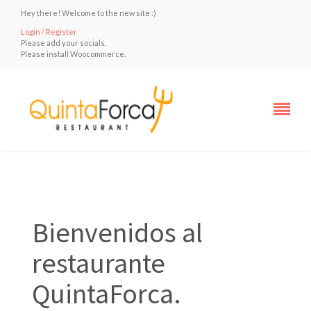
Hey there! Welcome to the new site :)
Login / Register
Please add your socials.
Please install Woocommerce.
Bienvenidos al
restaurante
QuintaForca.